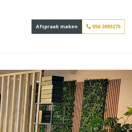
Afspraak maken
050-3093275